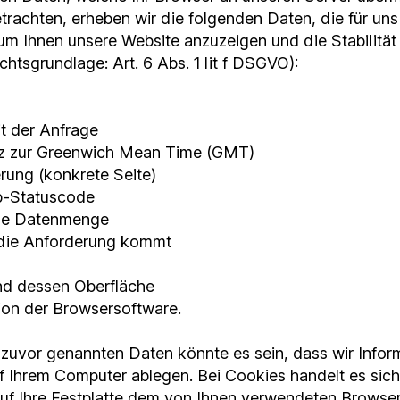
trachten, erheben wir die folgenden Daten, die für uns
 um Ihnen unsere Website anzuzeigen und die Stabilität
htsgrundlage: Art. 6 Abs. 1 lit f DSGVO):
t der Anfrage
nz zur Greenwich Mean Time (GMT)
erung (konkrete Seite)
tp-Statuscode
ene Datenmenge
 die Anforderung kommt
nd dessen Oberfläche
ion der Browsersoftware.
 zuvor genannten Daten könnte es sein, dass wir Infor
f Ihrem Computer ablegen. Bei Cookies handelt es sich
auf Ihre Festplatte dem von Ihnen verwendeten Browse