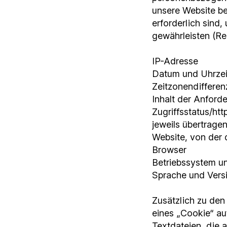
unsere Website be
erforderlich sind,
gewährleisten (Rec
IP-Adresse
Datum und Uhrzei
Zeitzonendiffere
Inhalt der Anford
Zugriffsstatus/ht
jeweils übertrag
Website, von der
Browser
Betriebssystem u
Sprache und Vers
Zusätzlich zu den
eines „Cookie“ au
Textdateien, die 