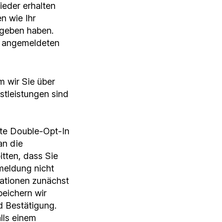
eder erhalten
n wie Ihr
egeben haben.
le angemeldeten
m wir Sie über
tleistungen sind
te Double-Opt-In
an die
tten, dass Sie
meldung nicht
mationen zunächst
eichern wir
d Bestätigung.
lls einem