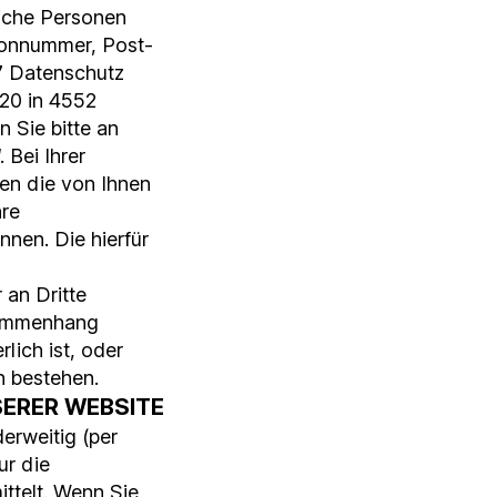
liche Personen
fonnummer, Post-
 7 Datenschutz
20 in 4552
 Sie bitte an
 Bei Ihrer
en die von Ihnen
hre
nen. Die hierfür
 an Dritte
usammenhang
lich ist, oder
n bestehen.
SERER WEBSITE
erweitig (per
ur die
ttelt. Wenn Sie