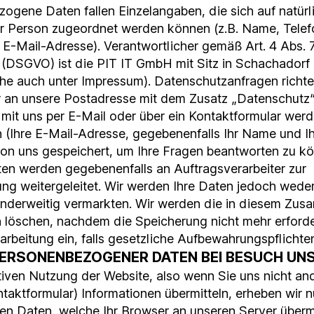
ogene Daten fallen Einzelangaben, die sich auf natür
er Person zugeordnet werden können (z.B. Name, Tele
 E-Mail-Adresse). Verantwortlicher gemäß Art. 4 Abs.
(DSGVO) ist die PIT IT GmbH mit Sitz in Schachadorf 
iehe auch unter Impressum). Datenschutzanfragen richten
er an unsere Postadresse mit dem Zusatz „Datenschutz“.
it uns per E-Mail oder über ein Kontaktformular werd
n (Ihre E-Mail-Adresse, gegebenenfalls Ihr Name und I
n uns gespeichert, um Ihre Fragen beantworten zu kön
ten werden gegebenenfalls an Auftragsverarbeiter zur
ng weitergeleitet. Wir werden Ihre Daten jedoch weder
anderweitig vermarkten. Wir werden die in diesem Z
 löschen, nachdem die Speicherung nicht mehr erforder
arbeitung ein, falls gesetzliche Aufbewahrungspflichte
PERSONENBEZOGENER DATEN BEI BESUCH UN
ativen Nutzung der Website, also wenn Sie uns nicht and
taktformular) Informationen übermitteln, erheben wir n
 Daten, welche Ihr Browser an unseren Server übermi