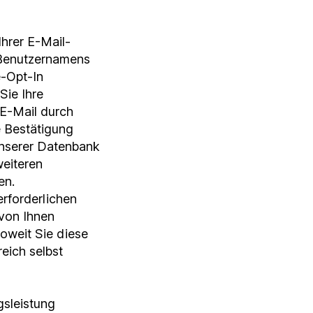
hrer E-Mail-
 Benutzernamens
e-Opt-In
Sie Ihre
E-Mail durch
e Bestätigung
unserer Datenbank
weiteren
en.
erforderlichen
 von Ihnen
soweit Sie diese
eich selbst
gsleistung