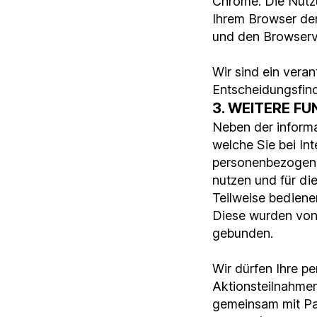
Chrome. Die Nutz
Ihrem Browser den
und den Browserve
Wir sind ein ver
Entscheidungsfind
3. WEITERE F
Neben der informa
welche Sie bei In
personenbezogene 
nutzen und für di
Teilweise bedienen
Diese wurden von 
gebunden.
Wir dürfen Ihre 
Aktionsteilnahmen
gemeinsam mit Par