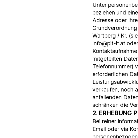
Unter personenbez
beziehen und ein
Adresse oder Ihre
Grundverordnung 
Wartberg / Kr. (s
info@pit-it.at od
Kontaktaufnahme m
mitgeteilten Date
Telefonnummer) vo
erforderlichen Da
Leistungsabwicklu
verkaufen, noch 
anfallenden Daten
schränken die Ver
2. ERHEBUNG 
Bei reiner inform
Email oder via Kon
personenbezogenen