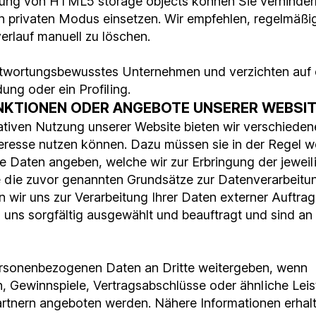
ung von HTML5 storage objects können Sie verhindern
 privaten Modus einsetzen. Wir empfehlen, regelmäßi
rlauf manuell zu löschen.
antwortungsbewusstes Unternehmen und verzichten auf 
ung oder ein Profiling.
UNKTIONEN ODER ANGEBOTE UNSERER WEBSI
tiven Nutzung unserer Website bieten wir verschieden
teresse nutzen können. Dazu müssen sie in der Regel w
Daten angeben, welche wir zur Erbringung der jeweil
e die zuvor genannten Grundsätze zur Datenverarbeitun
 wir uns zur Verarbeitung Ihrer Daten externer Auftrag
uns sorgfältig ausgewählt und beauftragt und sind a
personenbezogenen Daten an Dritte weitergeben, wenn
, Gewinnspiele, Vertragsabschlüsse oder ähnliche Lei
tnern angeboten werden. Nähere Informationen erhalt