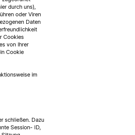
ier durch uns),
ühren oder Viren
nbezogenen Daten
erfreundlichkeit
ir Cookies
es von Ihrer
ein Cookie
nktionsweise im
er schließen. Dazu
nte Session- ID,
 Sitzung