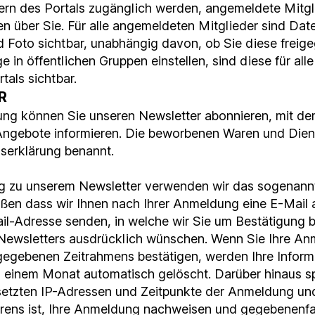
rn des Portals zugänglich werden, angemeldete Mitgli
en über Sie. Für alle angemeldeten Mitglieder sind Date
Foto sichtbar, unabhängig davon, ob Sie diese freig
e in öffentlichen Gruppen einstellen, sind diese für al
tals sichtbar.
R
igung können Sie unseren Newsletter abonnieren, mit de
Angebote informieren. Die beworbenen Waren und Diens
gserklärung benannt.
g zu unserem Newsletter verwenden wir das sogenann
eißen dass wir Ihnen nach Ihrer Anmeldung eine E-Mail 
-Adresse senden, in welche wir Sie um Bestätigung bi
Newsletters ausdrücklich wünschen. Wenn Sie Ihre An
gegebenen Zeitrahmens bestätigen, werden Ihre Infor
 einem Monat automatisch gelöscht. Darüber hinaus sp
esetzten IP-Adressen und Zeitpunkte der Anmeldung un
rens ist, Ihre Anmeldung nachweisen und gegebenenfa